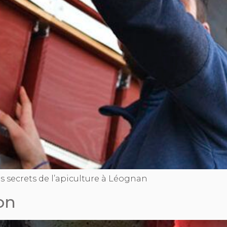
s secrets de l’apiculture à Léognan
on